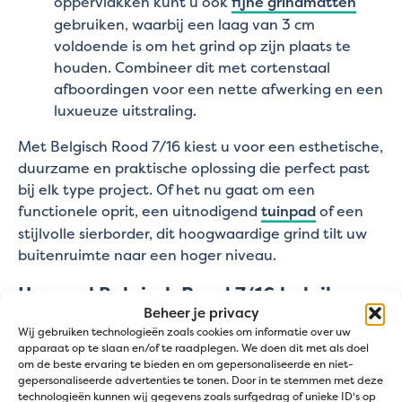
oppervlakken kunt u ook
fijne grindmatten
gebruiken, waarbij een laag van 3 cm
voldoende is om het grind op zijn plaats te
houden. Combineer dit met cortenstaal
afboordingen voor een nette afwerking en een
luxueuze uitstraling.
Met Belgisch Rood 7/16 kiest u voor een esthetische,
duurzame en praktische oplossing die perfect past
bij elk type project. Of het nu gaat om een
functionele oprit, een uitnodigend
tuinpad
of een
stijlvolle sierborder, dit hoogwaardige grind tilt uw
buitenruimte naar een hoger niveau.
Hoeveel Belgisch Rood 7/16 heb ik
nodig?
Beheer je privacy
Wij gebruiken technologieën zoals cookies om informatie over uw
apparaat op te slaan en/of te raadplegen. We doen dit met als doel
Voor verschillende toepassingen heb je specifieke
om de beste ervaring te bieden en om gepersonaliseerde en niet-
hoeveelheden Belgisch Rood nodig. Hier is een
gepersonaliseerde advertenties te tonen. Door in te stemmen met deze
overzicht om je project nauwkeurig te plannen:
technologieën kunnen wij gegevens zoals surfgedrag of unieke ID's op