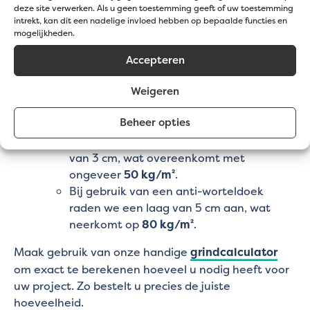
deze site verwerken. Als u geen toestemming geeft of uw toestemming
intrekt, kan dit een nadelige invloed hebben op bepaalde functies en
Opritten en
parkings
:
Gebruik een laag van 5
mogelijkheden.
cm grind. Dit komt overeen met ongeveer
80
kg/m²
.
Accepteren
Terrassen
en tuinpaden:
Gebruik een laag van
4 cm grind. Dit komt neer op ongeveer
65
Weigeren
kg/m²
.
Beheer opties
Sierborders of bodembedekking:
Met fijne grindmatten volstaat een laag
van 3 cm, wat overeenkomt met
ongeveer
50 kg/m²
.
Bij gebruik van een anti-worteldoek
raden we een laag van 5 cm aan, wat
neerkomt op
80 kg/m²
.
Maak gebruik van onze handige
grindcalculator
om exact te berekenen hoeveel u nodig heeft voor
uw project. Zo bestelt u precies de juiste
hoeveelheid.