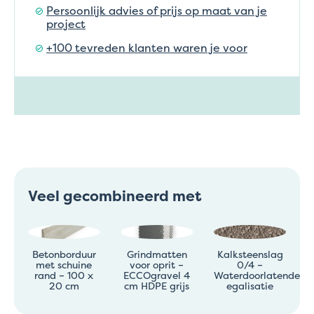
Persoonlijk advies of prijs op maat van je
project
+100 tevreden klanten waren je voor
Veel gecombineerd met
Betonborduur
Grindmatten
Kalksteenslag
met schuine
voor oprit –
0/4 –
rand – 100 x
ECCOgravel 4
Waterdoorlatende
20 cm
cm HDPE grijs
egalisatie