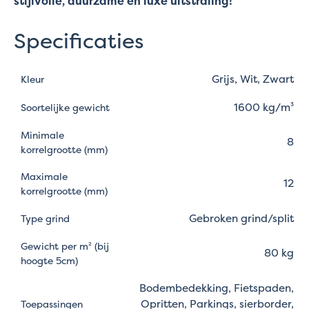
stijlvolle, duurzame en luxe uitstraling!
Specificaties
Grijs, Wit, Zwart
Kleur
1600 kg/m³
Soortelijke gewicht
Minimale
8
korrelgrootte (mm)
Maximale
12
korrelgrootte (mm)
Gebroken grind/split
Type grind
Gewicht per m² (bij
80 kg
hoogte 5cm)
Bodembedekking, Fietspaden,
Opritten, Parkings, sierborder,
Toepassingen