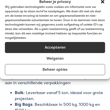
Beheer je privacy
dit ongeveer
65 kg per m²
.
Wij gebruiken technologieën zoals cookies om informatie over uw
Grindmatten van 2 cm
: Voor een laag van 3 cm
apparaat op te slaan en/of te raadplegen. We doen dit met als doel
heb je ongeveer
50 kg per m²
nodig.
om de beste ervaring te bieden en om gepersonaliseerde en niet-
gepersonaliseerde advertenties te tonen. Door in te stemmen met deze
technologieën kunnen wij gegevens zoals surfgedrag of unieke ID's op
Twijfel je over hoeveel grind je precies nodig hebt?
deze site verwerken. Als u geen toestemming geeft of uw toestemming
Gebruik onze handige
grindcalculator
om in enkele
intrekt, kan dit een nadelige invloed hebben op bepaalde functies en
klikken te berekenen hoeveel grind je nodig hebt
mogelijkheden.
voor jouw project. Zo bestel je altijd de juiste
Accepteren
hoeveelheid, zonder verspilling!
Weigeren
Verpakkingen en fracties
Beheer opties
Om ervoor te zorgen dat je precies de hoeveelheid
krijgt die je nodig hebt, bieden we Panda grind 8/12
aan in verschillende verpakkingen:
Bulk
: Leverbaar vanaf 5 ton, ideaal voor grote
projecten.
Big Bags
: Beschikbaar in 500 kg, 1000 kg en