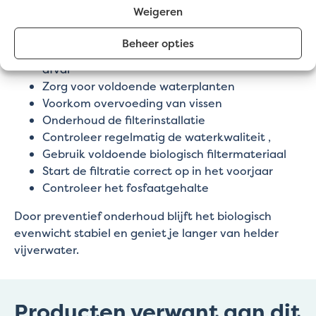
Voorkomen is beter dan genezen. Met deze tips
Weigeren
beperk je de kans op vijverproblemen aanzienlijk:
Beheer opties
Verwijder regelmatig bladeren en organisch
afval
Zorg voor voldoende waterplanten
Voorkom overvoeding van vissen
Onderhoud de filterinstallatie
Controleer regelmatig de waterkwaliteit ,
Gebruik voldoende biologisch filtermateriaal
Start de filtratie correct op in het voorjaar
Controleer het fosfaatgehalte
Door preventief onderhoud blijft het biologisch
evenwicht stabiel en geniet je langer van helder
vijverwater.
Producten verwant aan dit