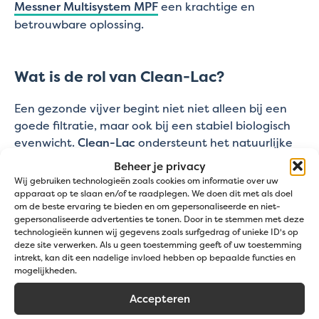
Messner Multisystem MPF
een krachtige en
betrouwbare oplossing.
Wat is de rol van Clean-Lac?
Een gezonde vijver begint niet niet alleen bij een
goede filtratie, maar ook bij een stabiel biologisch
evenwicht.
Clean-Lac
ondersteunt het natuurlijke
evenwicht van het vijverwater en helpt om de
Beheer je privacy
waterkwaliteit op peil te houden. Het product wordt
Wij gebruiken technologieën zoals cookies om informatie over uw
vaak gebruikt als onderdeel van een
apparaat op te slaan en/of te raadplegen. We doen dit met als doel
om de beste ervaring te bieden en om gepersonaliseerde en niet-
totaalonderhoud voor vijvers waarin helder water
gepersonaliseerde advertenties te tonen. Door in te stemmen met deze
en een gezonde leefomgeving centraal staan.
technologieën kunnen wij gegevens zoals surfgedrag of unieke ID's op
deze site verwerken. Als u geen toestemming geeft of uw toestemming
intrekt, kan dit een nadelige invloed hebben op bepaalde functies en
Hoe voorkom je groen of
mogelijkheden.
troebel vijverwater?
Accepteren