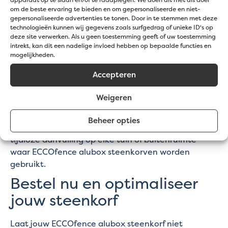
om de beste ervaring te bieden en om gepersonaliseerde en niet-
zelvers als professionele installateurs.
gepersonaliseerde advertenties te tonen. Door in te stemmen met deze
technologieën kunnen wij gegevens zoals surfgedrag of unieke ID's op
Een tijdloze investering in jouw
deze site verwerken. Als u geen toestemming geeft of uw toestemming
buitenruimte
intrekt, kan dit een nadelige invloed hebben op bepaalde functies en
mogelijkheden.
Door te kiezen voor het ECCOfence alubox
Accepteren
gegalvaniseerd bovennet, investeer je in een
product dat niet alleen functioneel is, maar ook
Weigeren
bijdraagt aan de stijlvolle afwerking van jouw
buitenruimte. De duurzame materialen en het
Beheer opties
strakke ontwerp maken dit bovennet tot een
tijdloze aanvulling op elke tuin of buitenruimte
waar ECCOfence alubox steenkorven worden
gebruikt.
Bestel nu en optimaliseer
jouw steenkorf
Laat jouw ECCOfence alubox steenkorf niet