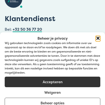
Klantendienst
Bel:
+32 50 36 77 20
Mail ons:
info@jatu.be
Beheer je privacy
Wij gebruiken technologieën zoals cookies om informatie over uw
Zomeruren:
apparaat op te slaan en/of te raadplegen. We doen dit met als doel
om de beste ervaring te bieden en om gepersonaliseerde en niet-
☀️1 – 19 juli & 8 – 31 augustus
gepersonaliseerde advertenties te tonen. Door in te stemmen met deze
🕖 09:00 – 12:00 | 12:30 – 16:30 uur
technologieën kunnen wij gegevens zoals surfgedrag of unieke ID's op
deze site verwerken. Als u geen toestemming geeft of uw toestemming
☀️20 juli – 7 augustus
intrekt, kan dit een nadelige invloed hebben op bepaalde functies en
🕖 09:00 – 12:00 | 12:30 – 15:30 uur
mogelijkheden.
Zaterdagen wel open in Zedelgem: 4/07, 11/07 &
Accepteren
29/08
08:00 – 11:45
Weigeren
Beheer opties