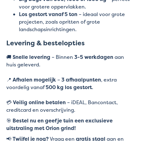
voor grotere oppervlakken.
Los gestort vanaf 5 ton
– ideaal voor grote
projecten, zoals opritten of grote
landschapsinrichtingen.
Levering & bestelopties
🚚
Snelle levering
– Binnen
3-5 werkdagen
aan
huis geleverd.
📍
Afhalen mogelijk
–
3 afhaalpunten
, extra
voordelig vanaf
500 kg los gestort
.
💳
Veilig online betalen
– iDEAL, Bancontact,
creditcard en overschrijving.
🎯
Bestel nu en geef je tuin een exclusieve
uitstraling met Orion grind!
📢
Twijfel je nog?
Vraag een
gratis staal
aan en