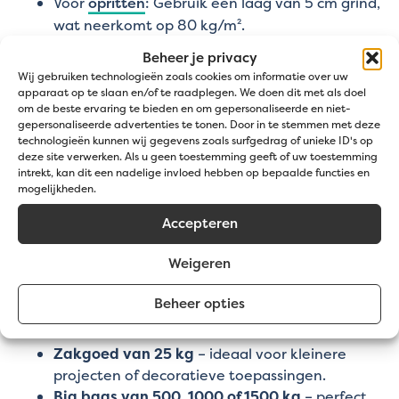
Voor
opritten
: Gebruik een laag van 5 cm grind,
wat neerkomt op 80 kg/m².
Voor
terrassen
en tuinpaden: Gebruik een laag
Beheer je privacy
van 4 cm grind, wat overeenkomt met 65
Wij gebruiken technologieën zoals cookies om informatie over uw
kg/m².
apparaat op te slaan en/of te raadplegen. We doen dit met als doel
om de beste ervaring te bieden en om gepersonaliseerde en niet-
Voor
sierborders
of bodembedekking: Met de
gepersonaliseerde advertenties te tonen. Door in te stemmen met deze
fijne grindmatten volstaat een laag van 3cm,
technologieën kunnen wij gegevens zoals surfgedrag of unieke ID's op
dat neerkomt op 50kg/m². Met een anti-
deze site verwerken. Als u geen toestemming geeft of uw toestemming
intrekt, kan dit een nadelige invloed hebben op bepaalde functies en
worteldoek is het een laag van 5cm wat
mogelijkheden.
neerkomt op 80 kg/m²
Accepteren
Verpakkingen & beschikbare fracties
Weigeren
Of je nu een klein project of een groot tuinplan
hebt, Balmoral 4/8 is verkrijgbaar in verschillende
Beheer opties
verpakkingen:
Zakgoed van 25 kg
– ideaal voor kleinere
projecten of decoratieve toepassingen.
Big bags van 500, 1000 of 1500 kg
– perfect