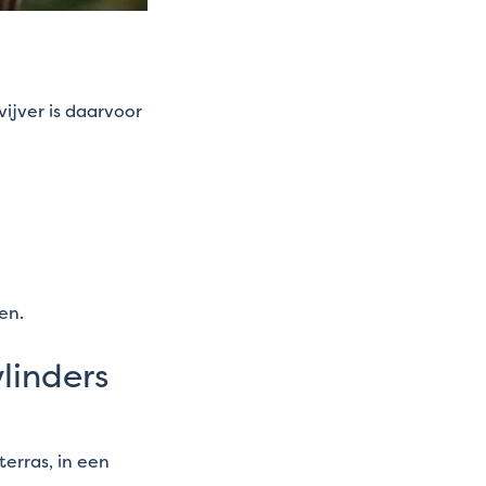
ijver is daarvoor
en.
vlinders
erras, in een