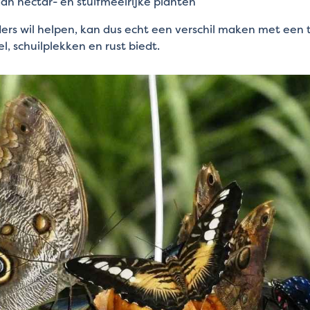
an nectar- en stuifmeelrijke planten
ders wil helpen, kan dus echt een verschil maken met een t
, schuilplekken en rust biedt.