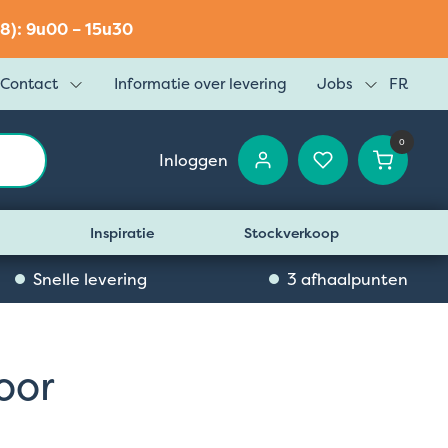
8): 9u00 – 15u30
Contact
Informatie over levering
Jobs
FR
0
Inloggen
Inspiratie
Stockverkoop
Snelle levering
3 afhaalpunten
oor