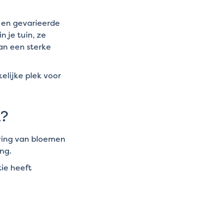
e en gevarieerde
n je tuin, ze
aan een sterke
elijke plek voor
k?
iving van bloemen
ing.
ie heeft