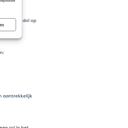
 bepaalde
jn vlinders dol op
es
an:
n aantrekkelijk
een rol in het