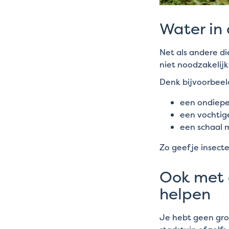
Water in 
Net als andere di
niet noodzakelijk
Denk bijvoorbeel
een ondiep
een vochtig
een schaal 
Zo geef je insect
Ook met e
helpen
Je hebt geen grot