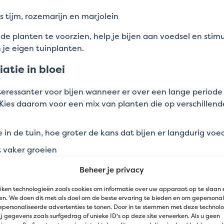
s tijm, rozemarijn en marjolein
de planten te voorzien, help je bijen aan voedsel en stimul
 je eigen tuinplanten.
iatie in bloei
nteressanter voor bijen wanneer er over een lange period
. Kies daarom voor een mix van planten die op verschill
 in de tuin, hoe groter de kans dat bijen er langdurig voe
t vaker groeien
d gazon biedt weinig kansen voor insecten. Laat daarom
Beheer je privacy
 wat langer groeien en geef wilde bloemen de kans om te 
iken technologieën zoals cookies om informatie over uw apparaat op te slaan 
s
Maai Mei Niet
tonen perfect hoe je met een kleine ingre
n. We doen dit met als doel om de beste ervaring te bieden en om gepersonal
ijen en andere bestuivers.
epersonaliseerde advertenties te tonen. Door in te stemmen met deze technol
j gegevens zoals surfgedrag of unieke ID's op deze site verwerken. Als u geen