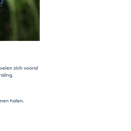
voelen zich vooral
raling.
nnen halen.