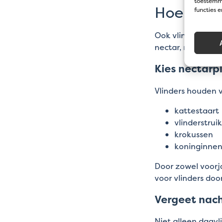
toestemmi
Hoe trek 
functies 
Ook vlinders lokke
nectar, maar ze 
Kies nectarp
Vlinders houden 
kattestaart
vlinderstruik
krokussen
koninginnen
Door zowel voorja
voor vlinders do
Vergeet nach
Niet alleen dagvl