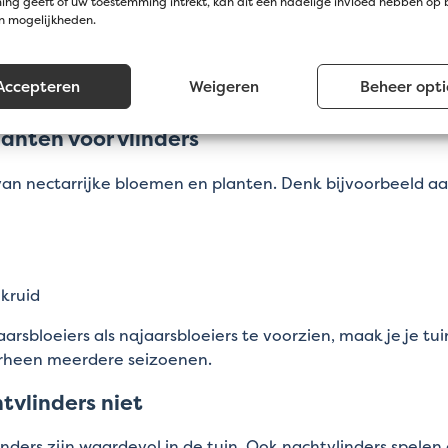
ng geeft of uw toestemming intrekt, kan dit een nadelige invloed hebben op
je vlinders aan in je tuin?
en mogelijkheden.
n naar je tuin begint bij de juiste planten. Net als bijen zi
Accepteren
Weigeren
Beheer opti
stellen ook extra eisen aan hun omgeving.
lanten voor vlinders
van nectarrijke bloemen en planten. Denk bijvoorbeeld a
kruid
arsbloeiers als najaarsbloeiers te voorzien, maak je je tui
orheen meerdere seizoenen.
tvlinders niet
inders zijn waardevol in de tuin. Ook nachtvlinders spelen 