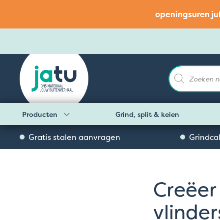
openingsuren ju
Producten
zoeken
Producten
Grind, split & keien
Gratis stalen aanvragen
Grindca
Creëer
vlinder