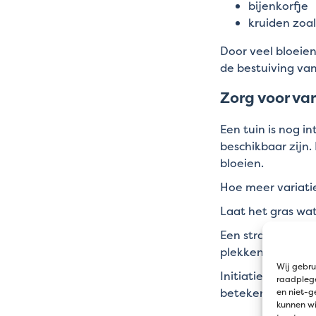
bijenkorfje
kruiden zoal
Door veel bloeien
de bestuiving van
Zorg voor var
Een tuin is nog i
beschikbaar zijn
bloeien.
Hoe meer variatie
Laat het gras wa
Een strak gemaai
plekken het gras
Wij gebru
Initiatieven zoal
raadplege
betekenen voor b
en niet-g
kunnen wi