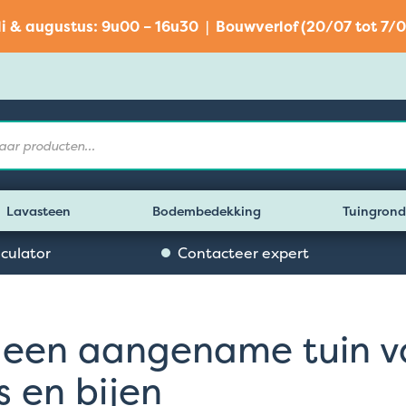
li & augustus: 9u00 – 16u30 | Bouwverlof (20/07 tot 7/0
Lavasteen
Bodembedekking
Tuingrond
lculator
Contacteer expert
 een aangename tuin v
s en bijen