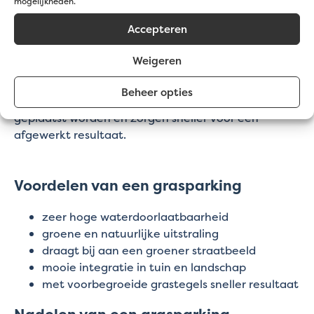
mogelijkheden.
daarop de grastegels
opvullen met een
grasdalsubstraat
zoals
Accepteren
CREAdal
daarna inzaaien
Weigeren
Een nog eenvoudigere oplossing is werken met
Beheer opties
voorbegroeide grastegels
. Die kunnen meteen
geplaatst worden en zorgen sneller voor een
afgewerkt resultaat.
Voordelen van een grasparking
zeer hoge waterdoorlaatbaarheid
groene en natuurlijke uitstraling
draagt bij aan een groener straatbeeld
mooie integratie in tuin en landschap
met voorbegroeide grastegels sneller resultaat