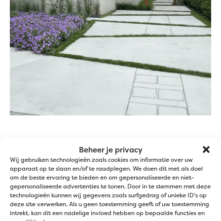
Hoe leg ik een grasoprit aan?
Beheer je privacy
Wij gebruiken technologieën zoals cookies om informatie over uw
Voor een duurzame opbouw van een grasparking
apparaat op te slaan en/of te raadplegen. We doen dit met als doel
om de beste ervaring te bieden en om gepersonaliseerde en niet-
werk je met aangepaste substraten:
gepersonaliseerde advertenties te tonen. Door in te stemmen met deze
technologieën kunnen wij gegevens zoals surfgedrag of unieke ID's op
funderingssubstraat
zoals CREAsoil
deze site verwerken. Als u geen toestemming geeft of uw toestemming
legbedsubstraat
zoals CREAbed
intrekt, kan dit een nadelige invloed hebben op bepaalde functies en