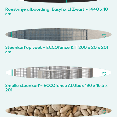
Roestvrije afboording: Easyfix LI Zwart – 1440 x 10
cm
Steenkorf op voet – ECCOfence KIT 200 x 20 x 201
cm
Smalle steenkorf – ECCOfence ALUbox 190 x 16,5 x
201