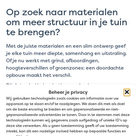
Op zoek naar materialen
om meer structuur in je tuin
te brengen?
Met de juiste materialen en een slim ontwerp geef
je elke tuin meer diepte, samenhang en uitstraling.
Of je nu werkt met grind, afboordingen,
hoogteverschillen of groenzones: een doordachte
opbouw maakt het verschil.
Bij Jatu vind je inspiratie en oplossingen om van
Beheer je privacy
elke tuin een functioneel en stijlvol geheel te
Wij gebruiken technologieën zoals cookies om informatie over uw
maken.
apparaat op te slaan en/of te raadplegen. We doen dit met als doel
om de beste ervaring te bieden en om gepersonaliseerde en niet-
gepersonaliseerde advertenties te tonen. Door in te stemmen met deze
technologieën kunnen wij gegevens zoals surfgedrag of unieke ID's op
deze site verwerken. Als u geen toestemming geeft of uw toestemming
intrekt, kan dit een nadelige invloed hebben op bepaalde functies en